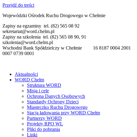
Przejdź do treści
Wojewódzki Ośrodek Ruchu Drogowego w Chełmie
Zapisy na egzaminy tel. (82) 565 08 92
sekretariat@word.chelm.pl
Zapisy na szkolenia tel. (82) 565 08 90, 91
szkolenia@word.chelm.pl
Wschodni Bank Spółdzielczy w Chełmie 16 8187 0004 2001
0007 0739 0001
Aktualności
WORD Chełm
Struktura WORD
Misja i cele
Ochrona Danych Osobowych
Standardy Ochrony Dzieci
Miasteczko Ruchu Drogowego
Stacja ładowania przy WORD Chełm
Partnerzy WORD
Projekty RPO WL
Pliki do pobrania
Linki