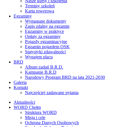
Nasze kursy i szkolenia
Terminy szkoleń
Karta rowerowa
Egzaminy
Wymagane dokumenty
Zapis zdalny na egzamin
Egzaminy w praktyce
Opłaty za egzaminy
Pojazdy egzaminacyjne
Egzamin pojazdem OSK
Statystyki zdawalności
Wynajem placu
BRD
Album zadań B.R.D.
Kampanie B.R.D
Narodowy Program BRD na lata 2021-2030
Galeria
Kontakt
Najczęściej zadawane pytania
Aktualności
WORD Chełm
Struktura WORD
Misja i cele
Ochrona Danych Osobowych