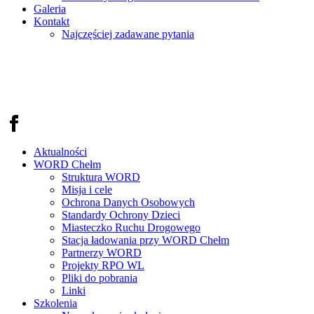
Galeria
Kontakt
Najczęściej zadawane pytania
Aktualności
WORD Chełm
Struktura WORD
Misja i cele
Ochrona Danych Osobowych
Standardy Ochrony Dzieci
Miasteczko Ruchu Drogowego
Stacja ładowania przy WORD Chełm
Partnerzy WORD
Projekty RPO WL
Pliki do pobrania
Linki
Szkolenia