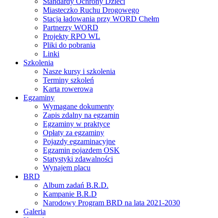
Standardy Ochrony Dzieci
Miasteczko Ruchu Drogowego
Stacja ładowania przy WORD Chełm
Partnerzy WORD
Projekty RPO WL
Pliki do pobrania
Linki
Szkolenia
Nasze kursy i szkolenia
Terminy szkoleń
Karta rowerowa
Egzaminy
Wymagane dokumenty
Zapis zdalny na egzamin
Egzaminy w praktyce
Opłaty za egzaminy
Pojazdy egzaminacyjne
Egzamin pojazdem OSK
Statystyki zdawalności
Wynajem placu
BRD
Album zadań B.R.D.
Kampanie B.R.D
Narodowy Program BRD na lata 2021-2030
Galeria