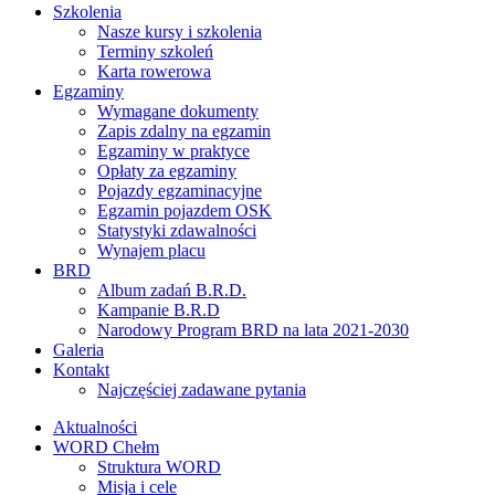
Szkolenia
Nasze kursy i szkolenia
Terminy szkoleń
Karta rowerowa
Egzaminy
Wymagane dokumenty
Zapis zdalny na egzamin
Egzaminy w praktyce
Opłaty za egzaminy
Pojazdy egzaminacyjne
Egzamin pojazdem OSK
Statystyki zdawalności
Wynajem placu
BRD
Album zadań B.R.D.
Kampanie B.R.D
Narodowy Program BRD na lata 2021-2030
Galeria
Kontakt
Najczęściej zadawane pytania
Aktualności
WORD Chełm
Struktura WORD
Misja i cele