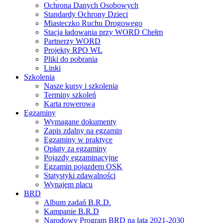
Ochrona Danych Osobowych
Standardy Ochrony Dzieci
Miasteczko Ruchu Drogowego
Stacja ładowania przy WORD Chełm
Partnerzy WORD
Projekty RPO WL
Pliki do pobrania
Linki
Szkolenia
Nasze kursy i szkolenia
Terminy szkoleń
Karta rowerowa
Egzaminy
Wymagane dokumenty
Zapis zdalny na egzamin
Egzaminy w praktyce
Opłaty za egzaminy
Pojazdy egzaminacyjne
Egzamin pojazdem OSK
Statystyki zdawalności
Wynajem placu
BRD
Album zadań B.R.D.
Kampanie B.R.D
Narodowy Program BRD na lata 2021-2030