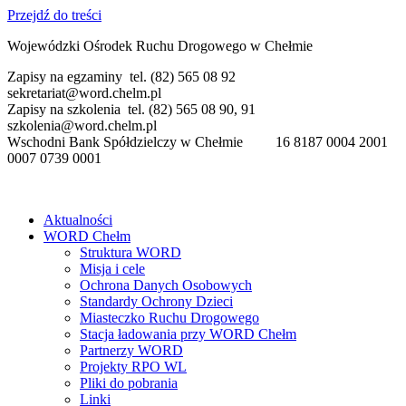
Przejdź do treści
Wojewódzki Ośrodek Ruchu Drogowego w Chełmie
Zapisy na egzaminy tel. (82) 565 08 92
sekretariat@word.chelm.pl
Zapisy na szkolenia tel. (82) 565 08 90, 91
szkolenia@word.chelm.pl
Wschodni Bank Spółdzielczy w Chełmie 16 8187 0004 2001
0007 0739 0001
Aktualności
WORD Chełm
Struktura WORD
Misja i cele
Ochrona Danych Osobowych
Standardy Ochrony Dzieci
Miasteczko Ruchu Drogowego
Stacja ładowania przy WORD Chełm
Partnerzy WORD
Projekty RPO WL
Pliki do pobrania
Linki