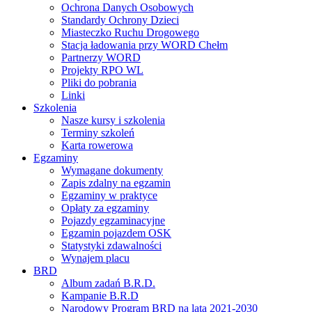
Ochrona Danych Osobowych
Standardy Ochrony Dzieci
Miasteczko Ruchu Drogowego
Stacja ładowania przy WORD Chełm
Partnerzy WORD
Projekty RPO WL
Pliki do pobrania
Linki
Szkolenia
Nasze kursy i szkolenia
Terminy szkoleń
Karta rowerowa
Egzaminy
Wymagane dokumenty
Zapis zdalny na egzamin
Egzaminy w praktyce
Opłaty za egzaminy
Pojazdy egzaminacyjne
Egzamin pojazdem OSK
Statystyki zdawalności
Wynajem placu
BRD
Album zadań B.R.D.
Kampanie B.R.D
Narodowy Program BRD na lata 2021-2030