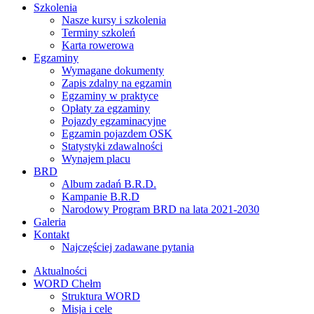
Szkolenia
Nasze kursy i szkolenia
Terminy szkoleń
Karta rowerowa
Egzaminy
Wymagane dokumenty
Zapis zdalny na egzamin
Egzaminy w praktyce
Opłaty za egzaminy
Pojazdy egzaminacyjne
Egzamin pojazdem OSK
Statystyki zdawalności
Wynajem placu
BRD
Album zadań B.R.D.
Kampanie B.R.D
Narodowy Program BRD na lata 2021-2030
Galeria
Kontakt
Najczęściej zadawane pytania
Aktualności
WORD Chełm
Struktura WORD
Misja i cele