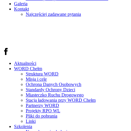
Galeria
Kontakt
Najczęściej zadawane pytania
Aktualności
WORD Chełm
Struktura WORD
Misja i cele
Ochrona Danych Osobowych
Standardy Ochrony Dzieci
Miasteczko Ruchu Drogowego
Stacja ładowania przy WORD Chełm
Partnerzy WORD
Projekty RPO WL
Pliki do pobrania
Linki
Szkolenia