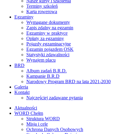
Nasze kursy i szkolenia
Terminy szkoleń
Karta rowerowa
Egzaminy
Wymagane dokumenty
Zapis zdalny na egzamin
Egzaminy w praktyce
Opłaty za egzaminy
Pojazdy egzaminacyjne
Egzamin pojazdem OSK
Statystyki zdawalności
Wynajem placu
BRD
Album zadań B.R.D.
Kampanie B.R.D
Narodowy Program BRD na lata 2021-2030
Galeria
Kontakt
Najczęściej zadawane pytania
Aktualności
WORD Chełm
Struktura WORD
Misja i cele
Ochrona Danych Osobowych