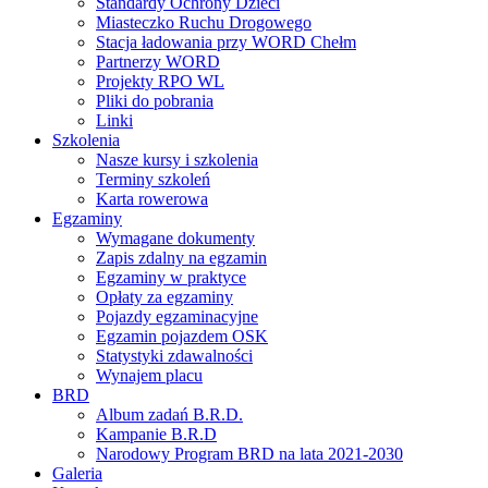
Standardy Ochrony Dzieci
Miasteczko Ruchu Drogowego
Stacja ładowania przy WORD Chełm
Partnerzy WORD
Projekty RPO WL
Pliki do pobrania
Linki
Szkolenia
Nasze kursy i szkolenia
Terminy szkoleń
Karta rowerowa
Egzaminy
Wymagane dokumenty
Zapis zdalny na egzamin
Egzaminy w praktyce
Opłaty za egzaminy
Pojazdy egzaminacyjne
Egzamin pojazdem OSK
Statystyki zdawalności
Wynajem placu
BRD
Album zadań B.R.D.
Kampanie B.R.D
Narodowy Program BRD na lata 2021-2030
Galeria